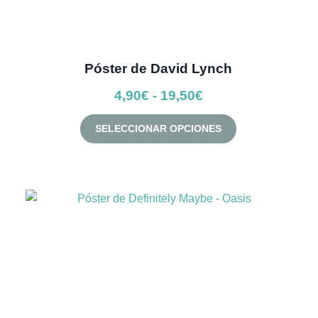
Póster de David Lynch
Rango
4,90
€
-
19,50
€
de
Este
SELECCIONAR OPCIONES
precios:
producto
desde
tiene
múltiples
4,90€
variantes.
hasta
Las
19,50€
opciones
se
pueden
elegir
en
la