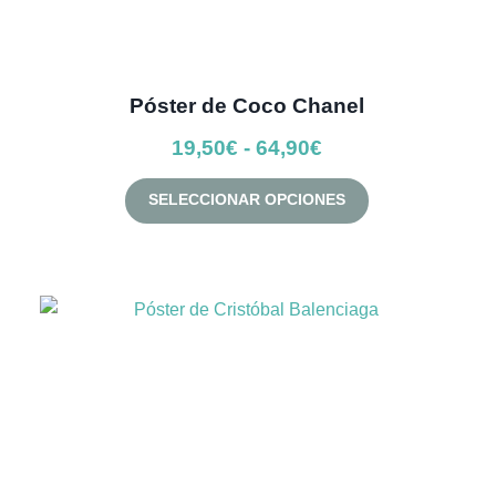
Póster de Coco Chanel
Rango
19,50
€
-
64,90
€
de
Este
SELECCIONAR OPCIONES
precios:
producto
desde
tiene
múltiples
19,50€
variantes.
hasta
Las
64,90€
opciones
se
pueden
elegir
en
la