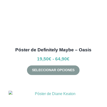
página
de
producto
Póster de Definitely Maybe – Oasis
Rango
19,50
€
-
64,90
€
de
Este
SELECCIONAR OPCIONES
precios:
producto
desde
tiene
múltiples
19,50€
variantes.
hasta
Las
64,90€
opciones