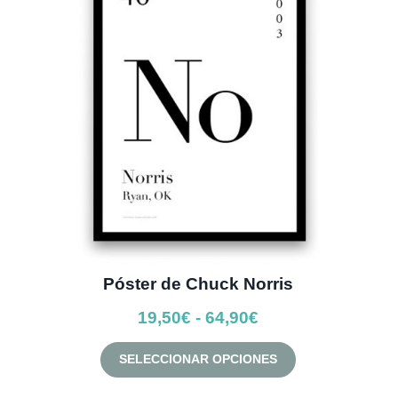
se
pueden
elegir
en
la
página
de
producto
Póster de Chuck Norris
Rango
19,50
€
-
64,90
€
de
Este
SELECCIONAR OPCIONES
precios:
producto
desde
tiene