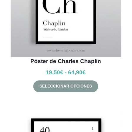
Póster de Charles Chaplin
Rango
19,50
€
-
64,90
€
de
Este
SELECCIONAR OPCIONES
precios:
producto
desde
tiene
múltiples
19,50€
variantes.
hasta
Las
64,90€
opciones