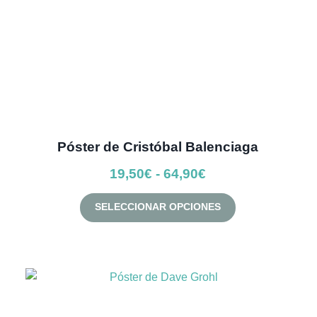
página
de
producto
Póster de Cristóbal Balenciaga
Rango
19,50
€
-
64,90
€
de
Este
SELECCIONAR OPCIONES
precios:
producto
desde
tiene
múltiples
19,50€
variantes.
hasta
Las
64,90€
opciones