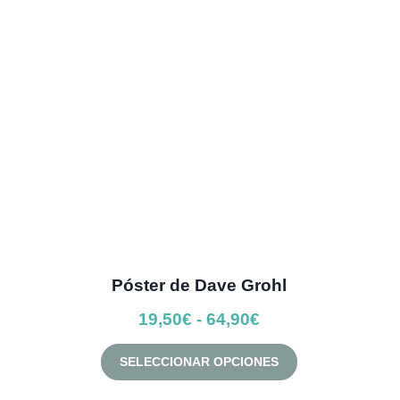
se
pueden
elegir
en
la
página
de
producto
Póster de Dave Grohl
Rango
19,50
€
-
64,90
€
de
Este
SELECCIONAR OPCIONES
precios:
producto
desde
tiene