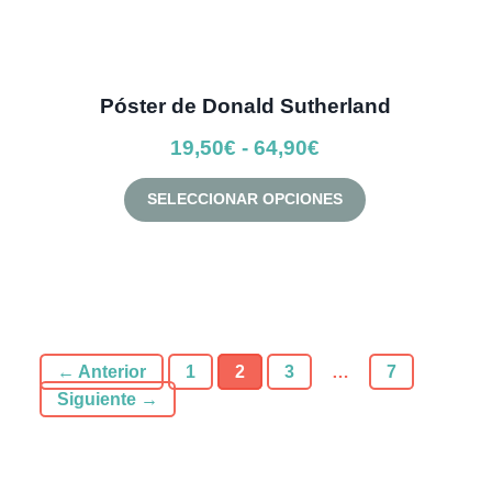
Póster de Donald Sutherland
Rango
19,50
€
-
64,90
€
de
Este
SELECCIONAR OPCIONES
precios:
producto
desde
tiene
múltiples
19,50€
variantes.
hasta
Las
64,90€
opciones
← Anterior
1
2
3
…
7
se
Siguiente →
pueden
elegir
en