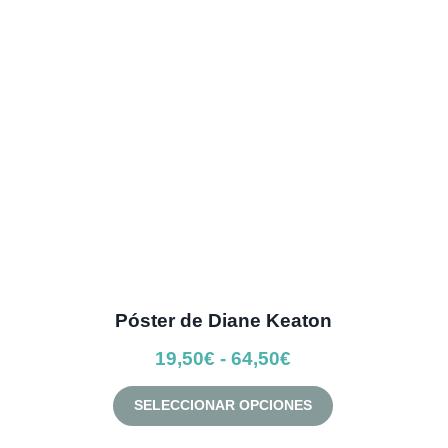
se
pueden
elegir
en
la
página
de
producto
Póster de Diane Keaton
Rango
19,50
€
-
64,50
€
de
Este
SELECCIONAR OPCIONES
precios:
producto
desde
tiene