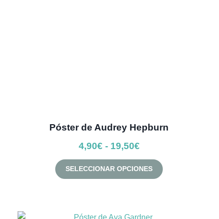
elegir
en
la
página
de
producto
Póster de Audrey Hepburn
Rango
4,90
€
-
19,50
€
de
Este
SELECCIONAR OPCIONES
precios:
producto
desde
tiene
múltiples
4,90€
variantes.
hasta