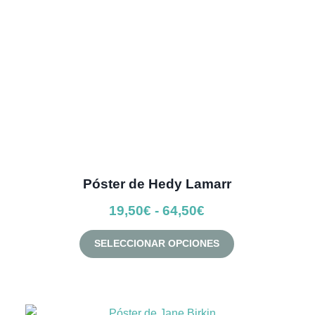
elegir
en
la
página
de
producto
Póster de Hedy Lamarr
Rango
19,50
€
-
64,50
€
de
Este
SELECCIONAR OPCIONES
precios:
producto
desde
tiene
múltiples
19,50€
variantes.