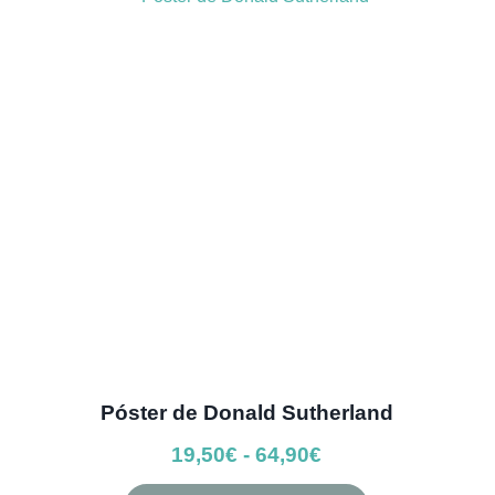
hasta
Las
64,50€
opciones
se
pueden
elegir
en
la
página
de
producto
Póster de Donald Sutherland
Rango
19,50
€
-
64,90
€
de