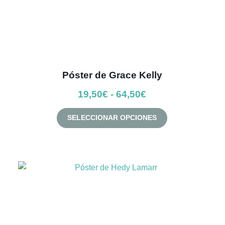
producto
Póster de Grace Kelly
Rango
19,50
€
-
64,50
€
de
Este
SELECCIONAR OPCIONES
precios:
producto
desde
tiene
múltiples
19,50€
variantes.
hasta
Las
64,50€
opciones
se
pueden