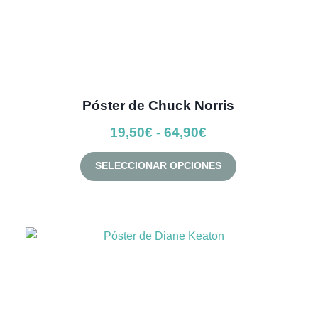
producto
Póster de Chuck Norris
Rango
19,50
€
-
64,90
€
de
Este
SELECCIONAR OPCIONES
precios:
producto
desde
tiene
múltiples
19,50€
variantes.
hasta
Las
64,90€
opciones
se
pueden