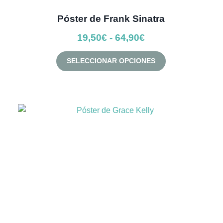
Póster de Frank Sinatra
Rango
19,50
€
-
64,90
€
de
Este
SELECCIONAR OPCIONES
precios:
producto
desde
tiene
múltiples
19,50€
variantes.
hasta
Las
64,90€
opciones
se
pueden
elegir
en
la
página
de