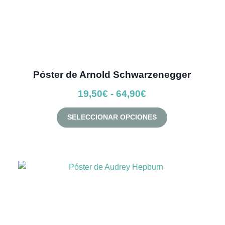
Póster de Arnold Schwarzenegger
Rango
19,50
€
-
64,90
€
de
Este
SELECCIONAR OPCIONES
precios:
producto
desde
tiene
múltiples
19,50€
variantes.
hasta
Las
64,90€
opciones
se
pueden