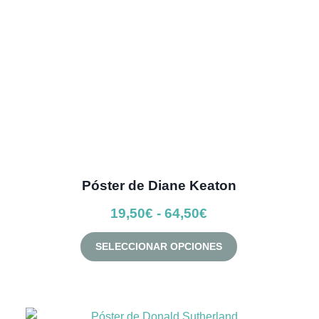
elegir
en
la
página
de
producto
Póster de Diane Keaton
Rango
19,50
€
-
64,50
€
de
Este
SELECCIONAR OPCIONES
precios:
producto
desde
tiene
múltiples
19,50€
variantes.