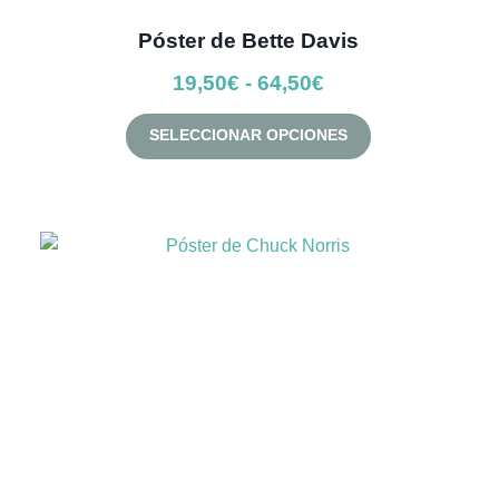
Póster de Bette Davis
Rango
19,50
€
-
64,50
€
de
Este
SELECCIONAR OPCIONES
precios:
producto
desde
tiene
múltiples
19,50€
variantes.
hasta
Las
64,50€
opciones
se
pueden
elegir
en
la
página
de