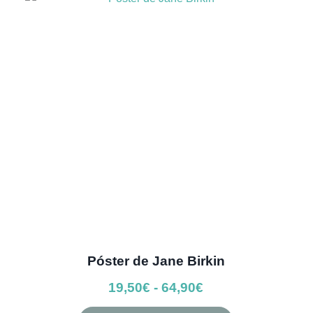
hasta
Las
64,50€
opciones
se
pueden
elegir
en
la
página
de
producto
Póster de Jane Birkin
Rango
19,50
€
-
64,90
€
de