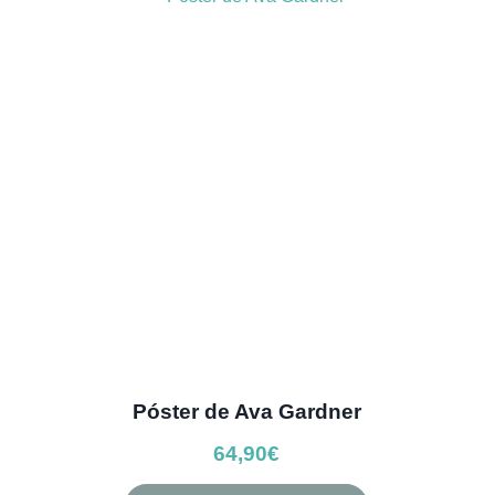
Las
19,50€
opciones
se
pueden
elegir
en
la
página
de
producto
Póster de Ava Gardner
64,90
€