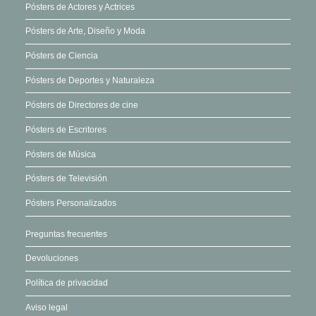
elegir
Pósters de Actores y Actrices
en
Pósters de Arte, Diseño y Moda
la
página
Pósters de Ciencia
de
Pósters de Deportes y Naturaleza
producto
Pósters de Directores de cine
Pósters de Escritores
Pósters de Música
Pósters de Televisión
Pósters Personalizados
Preguntas frecuentes
Devoluciones
Política de privacidad
Aviso legal