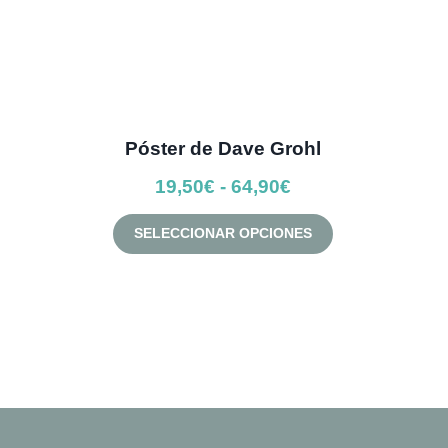
Póster de Dave Grohl
Rango
19,50
€
-
64,90
€
de
Este
SELECCIONAR OPCIONES
precios:
producto
desde
tiene
múltiples
19,50€
variantes.
hasta
Las
64,90€
opciones
se
pueden