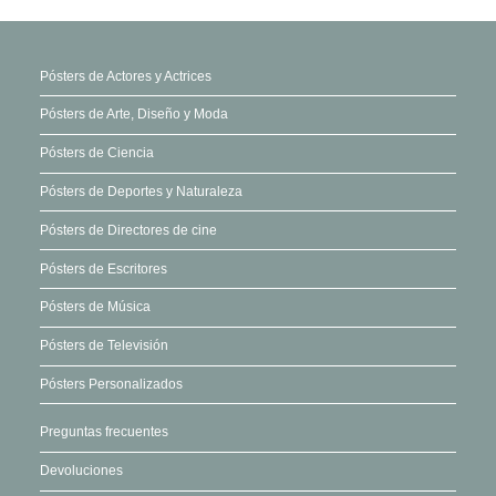
se
pueden
elegir
Pósters de Actores y Actrices
en
Pósters de Arte, Diseño y Moda
la
página
Pósters de Ciencia
de
Pósters de Deportes y Naturaleza
producto
Pósters de Directores de cine
Pósters de Escritores
Pósters de Música
Pósters de Televisión
Pósters Personalizados
Preguntas frecuentes
Devoluciones