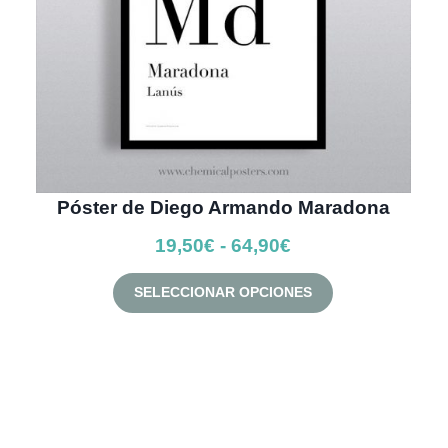
Póster de Diego Armando Maradona
Rango
19,50
€
-
64,90
€
de
Este
SELECCIONAR OPCIONES
precios:
producto
desde
tiene
múltiples
19,50€
variantes.
hasta
Las
64,90€
opciones