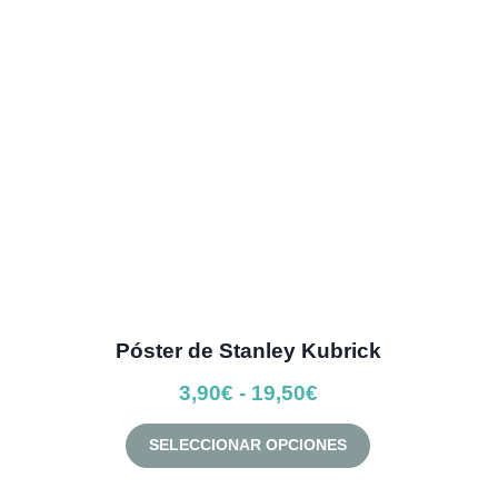
se
pueden
elegir
en
la
página
de
producto
Póster de Stanley Kubrick
Rango
3,90
€
-
19,50
€
de
Este
SELECCIONAR OPCIONES
precios:
producto
desde
tiene