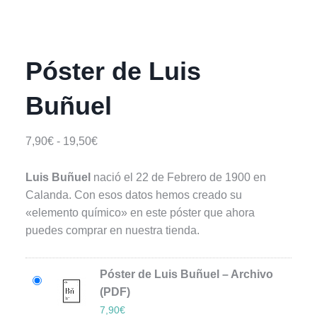
Póster de Luis
Buñuel
Rango
7,90
€
-
19,50
€
de
precios:
Luis Buñuel
nació el 22 de Febrero de 1900 en
desde
Calanda. Con esos datos hemos creado su
7,90€
«elemento químico» en este póster que ahora
hasta
puedes comprar en nuestra tienda.
19,50€
Póster de Luis Buñuel – Archivo
(PDF)
7,90
€