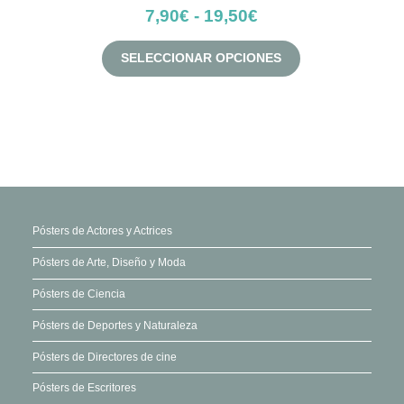
Rango
7,90
€
-
19,50
€
de
Este
SELECCIONAR OPCIONES
precios:
producto
desde
tiene
múltiples
7,90€
variantes.
hasta
Las
19,50€
opciones
se
pueden
Pósters de Actores y Actrices
elegir
Pósters de Arte, Diseño y Moda
en
Pósters de Ciencia
la
página
Pósters de Deportes y Naturaleza
de
Pósters de Directores de cine
producto
Pósters de Escritores