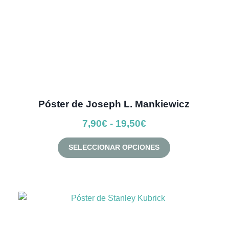
Póster de Joseph L. Mankiewicz
Rango
7,90
€
-
19,50
€
de
Este
SELECCIONAR OPCIONES
precios:
producto
desde
tiene
múltiples
7,90€
variantes.
hasta
Las
19,50€
opciones