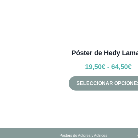
Póster de Hedy Lam
R
19,50
€
-
64,50
€
d
SELECCIONAR OPCIONE
pr
d
1
h
6
Pósters de Actores y Actrices