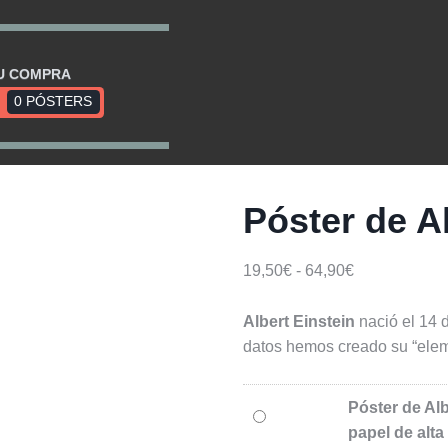
U COMPRA
0 PÓSTERS
Póster de A
Rango
19,50
€
-
64,90
€
de
precios:
Albert Einstein
nació el 14
desde
datos hemos creado su “elem
19,50€
hasta
Póster de Alb
64,90€
papel de alta