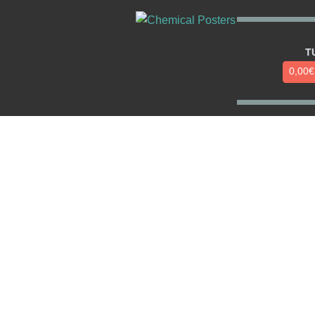
T
0,00
€