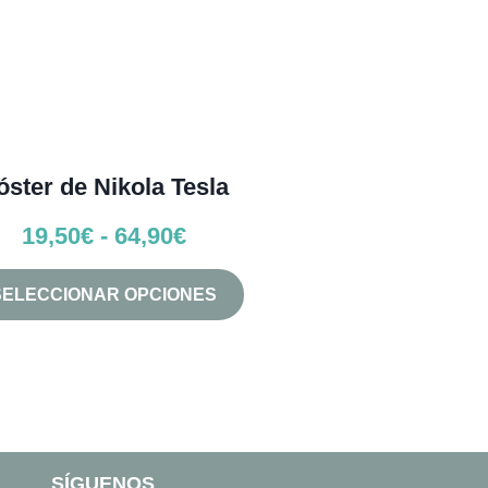
óster de Nikola Tesla
Rango
19,50
€
-
64,90
€
de
Este
SELECCIONAR OPCIONES
precios:
producto
tiene
desde
múltiples
19,50€
variantes.
Las
hasta
opciones
64,90€
se
SÍGUENOS